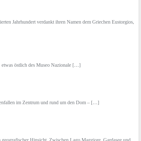
 vierten Jahrhundert verdankt ihren Namen dem Griechen Eustorgios,
o, etwas östlich des Museo Nazionale […]
istenfallen im Zentrum und rund um den Dom – […]
ch in geografischer Hinsicht. Zwischen Lago Maggiore, Gardasee und