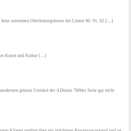
 leise surrenden Oberleitungsbusse der Linien 90, 91, 92 […]
 von Kunst und Kultur […]
ramodernen grünen Urenkel der ADtranz 7000er Serie gar nicht
em Kloster verfügt über ein prächtiges Renaissanceportal und ist