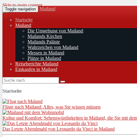
Skip to main content
Mailand
Toggle navigation
Startseite
Mailand
Die Umgebung von Mailand
Mailands Kirchen
Mailands Paläste
Wahrzeichen von Mailand
Messen in Mailand
Plätze in Mailand
Reiseberichte Mailand
Einkaufen in Mailand
Startseite
Flüge nach Mailand: Alles, was Sie wissen müssen
Kultur und Komfort: Sehenswürdigkeiten in Mailand, die Sie mit 
Das Letzte Abendmahl von Leonardo da Vinci in Mailand