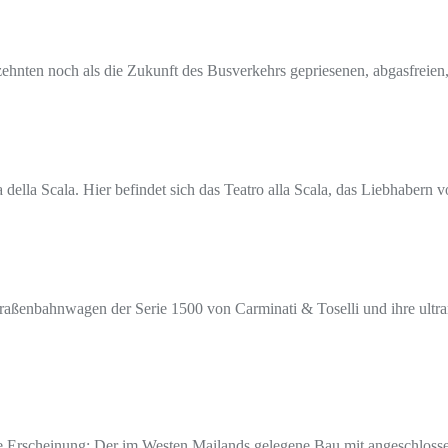
zehnten noch als die Zukunft des Busverkehrs gepriesenen, abgasfreien,
della Scala. Hier befindet sich das Teatro alla Scala, das Liebhabern
-Straßenbahnwagen der Serie 1500 von Carminati & Toselli und ihre ult
e Erscheinung: Der im Westen Mailands gelegene Bau mit angeschlossen