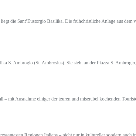
iegt die Sant’Eustorgio Basilika. Die frühchristliche Anlage aus dem
ilika S. Ambrogio (St. Ambrosius). Sie steht an der Piazza S. Ambrogi
rall – mit Ausnahme einiger der teuren und miserabel kochenden Tour
teressantesten Regionen Italiens – nicht nur in kultureller sondern au