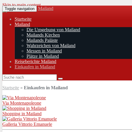
Skip to main content
Mailand
Toggle navigation
Startseite
Mailand
Die Umgebung von Mailand
Mailands Kirchen
Mailands Paläste
Wahrzeichen von Mailand
Messen in Mailand
Plätze in Mailand
Reiseberichte Mailand
Einkaufen in Mailand
Startseite
»
Einkaufen in Mailand
Via Montenapoleone
Shopping in Mailand
Galleria Vittorio Emanuele