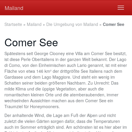
Skip
Mailand
Toggl
to
naviga
main
content
Startseite
»
Mailand
»
Die Umgebung von Mailand
»
Comer See
Comer See
Spätestens seit George Clooney eine Villa am Comer See besitzt,
ist diese Perle Oberitaliens in der ganzen Welt bekannt. Der Lago
di Como, von den Einheimischen auch Lario genannt, ist mit einer
Fläche von etwa 146 km² der drittgrößte See Italiens nach dem
Gardasee und dem Lago Maggiore. Und steht ein wenig im
Schatten seiner beiden größeren Nachbarn. Zu Unrecht: Das
milde Klima und die üppige Vegetation, aber auch die
romantischen kleinen Orte und die atemberaubenden, immer
wechselnden Aussichten machen aus dem Comer See ein
Traumziel für Honeymooners.
Der anhaltende Wind, die Lage am Fuß der Alpen und nicht
zuletzt die vielen Gärten sorgen dafür, dass die Temperaturen
auch im Sommer erträglich sind. Am schönsten ist es hier aber im