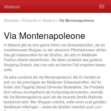
Skip
Mailand
Toggl
to
naviga
main
content
Startseite
»
Einkaufen in Mailand
»
Via Montenapoleone
Via Montenapoleone
In Mailand gibt es eine ganze Reihe von Einkaufsstraßen, die für
modebewusste Shopper zu den absoluten Pflichtadressen zählen.
Das gilt insbesondere für die Straßen, die sich im Mailänder
Fashion-District wiederfinden. Sie bilden praktisch das goldene
Shopping-Dreieck, das man sich auf keinen Fall entgehen lassen
sollte.
Da wäre zunächst die Via Montenapoleone: Bei ihr handelt es
sich um die prächtigste der Mailänder Einkaufsstraßen. Auf ihr
finden sich Flagship Stores führender Modelabels. Die Produkte
sind nahezu durchgehend als hochpreisig einzustufen, weshalb
die Via Montenapoleone auch als die teuerste Straße Mailands
bezeichnet wird. Wer Shoppen möchte, sollte einen prall gefüllten
Geldbeutel mitbringen – wobei die Straßen natürlich auch zum