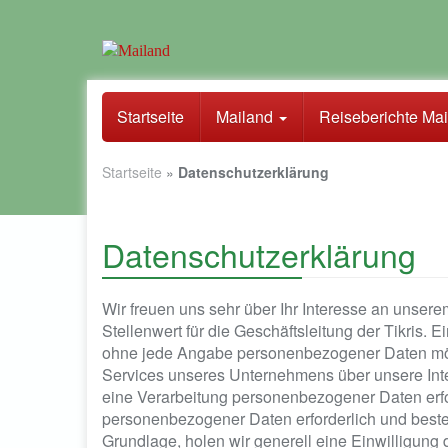
Skip
to
Startseite
Mailand
Reiseberichte Ma
main
content
Startseite
»
Datenschutzerklärung
Datenschutzerklärung
Wir freuen uns sehr über Ihr Interesse an unse
Stellenwert für die Geschäftsleitung der Tikris. E
ohne jede Angabe personenbezogener Daten mög
Services unseres Unternehmens über unsere Int
eine Verarbeitung personenbezogener Daten erfor
personenbezogener Daten erforderlich und besteh
Grundlage, holen wir generell eine Einwilligung 