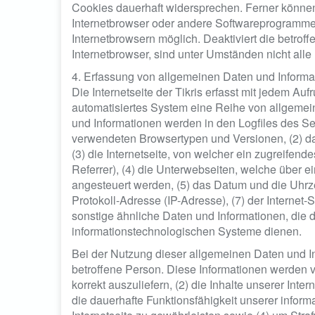
Cookies dauerhaft widersprechen. Ferner können 
Internetbrowser oder andere Softwareprogramme 
Internetbrowsern möglich. Deaktiviert die betro
Internetbrowser, sind unter Umständen nicht alle 
4. Erfassung von allgemeinen Daten und Informa
Die Internetseite der Tikris erfasst mit jedem Auf
automatisiertes System eine Reihe von allgemei
und Informationen werden in den Logfiles des Se
verwendeten Browsertypen und Versionen, (2) d
(3) die Internetseite, von welcher ein zugreifen
Referrer), (4) die Unterwebseiten, welche über e
angesteuert werden, (5) das Datum und die Uhrzeit 
Protokoll-Adresse (IP-Adresse), (7) der Internet
sonstige ähnliche Daten und Informationen, die 
informationstechnologischen Systeme dienen.
Bei der Nutzung dieser allgemeinen Daten und In
betroffene Person. Diese Informationen werden vie
korrekt auszuliefern, (2) die Inhalte unserer Inte
die dauerhafte Funktionsfähigkeit unserer infor