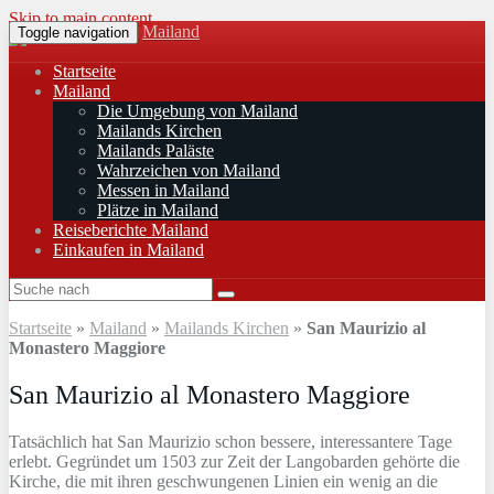
Skip to main content
Mailand
Toggle navigation
Startseite
Mailand
Die Umgebung von Mailand
Mailands Kirchen
Mailands Paläste
Wahrzeichen von Mailand
Messen in Mailand
Plätze in Mailand
Reiseberichte Mailand
Einkaufen in Mailand
Startseite
»
Mailand
»
Mailands Kirchen
»
San Maurizio al
Monastero Maggiore
San Maurizio al Monastero Maggiore
Tatsächlich hat San Maurizio schon bessere, interessantere Tage
erlebt. Gegründet um 1503 zur Zeit der Langobarden gehörte die
Kirche, die mit ihren geschwungenen Linien ein wenig an die