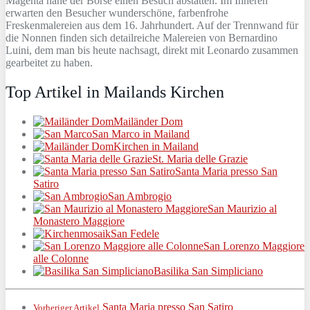
Magenta nahe der Börse einen Besuch abstatten. Im Inneren
erwarten den Besucher wunderschöne, farbenfrohe
Freskenmalereien aus dem 16. Jahrhundert. Auf der Trennwand für
die Nonnen finden sich detailreiche Malereien von Bernardino
Luini, dem man bis heute nachsagt, direkt mit Leonardo zusammen
gearbeitet zu haben.
Top Artikel in Mailands Kirchen
Mailänder Dom
San Marco in Mailand
Kirchen in Mailand
St. Maria delle Grazie
Santa Maria presso San
Satiro
San Ambrogio
San Maurizio al
Monastero Maggiore
San Fedele
San Lorenzo Maggiore
alle Colonne
Basilika San Simpliciano
Santa Maria presso San Satiro
Vorheriger Artikel