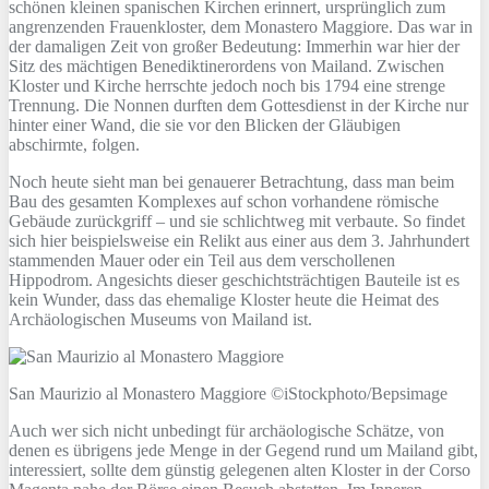
schönen kleinen spanischen Kirchen erinnert, ursprünglich zum
angrenzenden Frauenkloster, dem Monastero Maggiore. Das war in
der damaligen Zeit von großer Bedeutung: Immerhin war hier der
Sitz des mächtigen Benediktinerordens von Mailand. Zwischen
Kloster und Kirche herrschte jedoch noch bis 1794 eine strenge
Trennung. Die Nonnen durften dem Gottesdienst in der Kirche nur
hinter einer Wand, die sie vor den Blicken der Gläubigen
abschirmte, folgen.
Noch heute sieht man bei genauerer Betrachtung, dass man beim
Bau des gesamten Komplexes auf schon vorhandene römische
Gebäude zurückgriff – und sie schlichtweg mit verbaute. So findet
sich hier beispielsweise ein Relikt aus einer aus dem 3. Jahrhundert
stammenden Mauer oder ein Teil aus dem verschollenen
Hippodrom. Angesichts dieser geschichtsträchtigen Bauteile ist es
kein Wunder, dass das ehemalige Kloster heute die Heimat des
Archäologischen Museums von Mailand ist.
San Maurizio al Monastero Maggiore ©iStockphoto/Bepsimage
Auch wer sich nicht unbedingt für archäologische Schätze, von
denen es übrigens jede Menge in der Gegend rund um Mailand gibt,
interessiert, sollte dem günstig gelegenen alten Kloster in der Corso