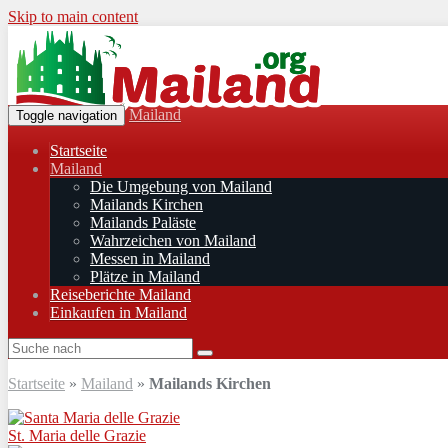
Skip to main content
Mailand
Toggle navigation
Startseite
Mailand
Die Umgebung von Mailand
Mailands Kirchen
Mailands Paläste
Wahrzeichen von Mailand
Messen in Mailand
Plätze in Mailand
Reiseberichte Mailand
Einkaufen in Mailand
Startseite
»
Mailand
»
Mailands Kirchen
St. Maria delle Grazie