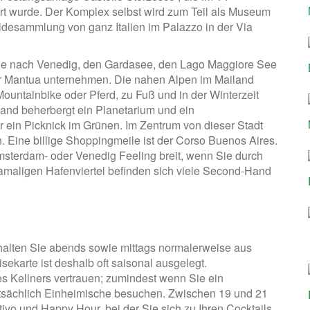
ört wurde. Der Komplex selbst wird zum Teil als Museum
ldesammlung von ganz Italien im Palazzo in der Via
üge nach Venedig, den Gardasee, den Lago Maggiore See
er Mantua unternehmen. Die nahen Alpen im Mailand
Mountainbike oder Pferd, zu Fuß und in der Winterzeit
land beherbergt ein Planetarium und ein
 ein Picknick im Grünen. Im Zentrum von dieser Stadt
. Eine billige Shoppingmeile ist der Corso Buenos Aires.
Amsterdam- oder Venedig Feeling breit, wenn Sie durch
amaligen Hafenviertel befinden sich viele Second-Hand
erhalten Sie abends sowie mittags normalerweise aus
sekarte ist deshalb oft saisonal ausgelegt.
 Kellners vertrauen; zumindest wenn Sie ein
uptsächlich Einheimische besuchen. Zwischen 19 und 21
tivo und Happy Hour, bei der Sie sich zu Ihren Cocktails