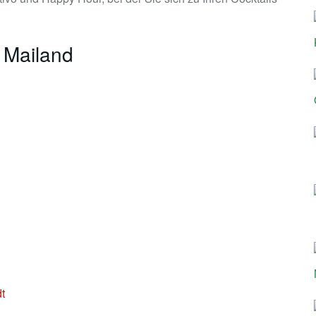
e Mailand
t