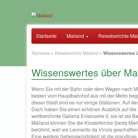
Skip
to
Startseite
Mailand
Reiseberichte Ma
main
content
Startseite
»
Reiseberichte Mailand
»
Wissenswertes 
Wissenswertes über Ma
Wenn Sie mit der Bahn oder dem Wagen nach Mail
besten vom Hauptbahnhof aus mit der Metro begi
dieser Stadt sind es nur einige Stationen. Auf
Dach haben Sie einen schönen Ausblick auf die 
weltberühmte Galleria Emanuelle II, sie ist als B
Mailand können Sie die Klosterkirche Santa Maria
berühmt, weil sie Leonardo da Vincis geschaffe
Eine weitere Sehenswürdigkeit ist die grandiose