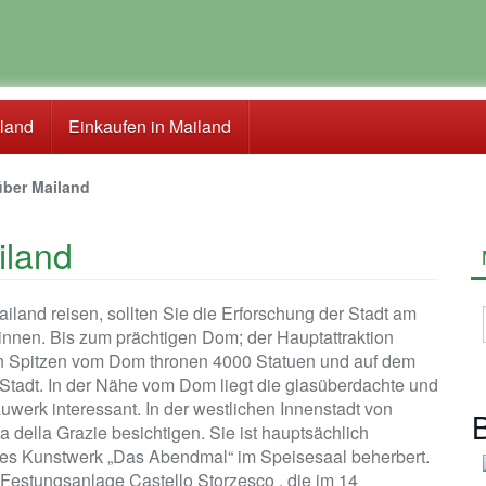
iland
Einkaufen in Mailand
über Mailand
iland
and reisen, sollten Sie die Erforschung der Stadt am
nnen. Bis zum prächtigen Dom; der Hauptattraktion
 den Spitzen vom Dom thronen 4000 Statuen und auf dem
Stadt. In der Nähe vom Dom liegt die glasüberdachte und
auwerk interessant. In der westlichen Innenstadt von
B
 della Grazie besichtigen. Sie ist hauptsächlich
nes Kunstwerk „Das Abendmal“ im Speisesaal beherbert.
 Festungsanlage Castello Storzesco , die im 14