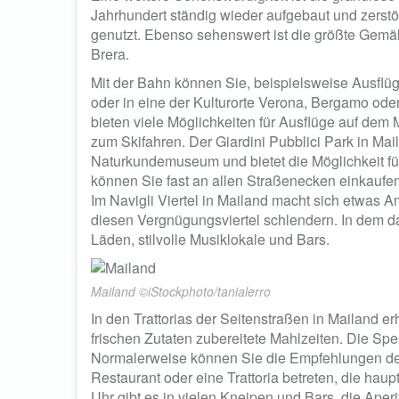
Jahrhundert ständig wieder aufgebaut und zerst
genutzt. Ebenso sehenswert ist die größte Gemä
Brera.
Mit der Bahn können Sie, beispielsweise Ausfl
oder in eine der Kulturorte Verona, Bergamo od
bieten viele Möglichkeiten für Ausflüge auf dem 
zum Skifahren. Der Giardini Pubblici Park in Mai
Naturkundemuseum und bietet die Möglichkeit für
können Sie fast an allen Straßenecken einkaufen
Im Navigli Viertel in Mailand macht sich etwas 
diesen Vergnügungsviertel schlendern. In dem d
Läden, stilvolle Musiklokale und Bars.
Mailand ©iStockphoto/tanialerro
In den Trattorias der Seitenstraßen in Mailand 
frischen Zutaten zubereitete Mahlzeiten. Die Spei
Normalerweise können Sie die Empfehlungen des
Restaurant oder eine Trattoria betreten, die ha
Uhr gibt es in vielen Kneipen und Bars, die Aperi